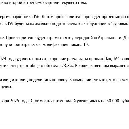
 во второй и третьем квартале текущего года.
ерсия паркетника JS6. Летом производитель проведет презентацию но
ель JS9 будет максимально подготовлена к эксплуатации в "суровых 
ке. Производитель будет стремиться к углеродной нейтральности. Дл
 получит электрическая модификация пикапа T9.
024 года удалось показать хорошие результаты продаж. Так, JAC з
чти четверть от общего объема - 23.8%. В количественном выражени
физлиц и юрлиц поделились поровну. В компании считают, что на ме
 целях.
нваря 2025 года. Стоимость автомобилей увеличилась на 50 000 рубл