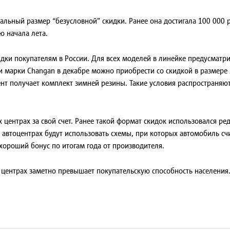
льный размер “безусловной” скидки. Ранее она достигала 100 000 р
ю начала лета.
идки покупателям в России. Для всех моделей в линейке предусматр
и марки Changan в декабре можно приобрести со скидкой в размере 
т получает комплект зимней резины. Такие условия распространяютс
 центрах за свой счет. Ранее такой формат скидок использовался р
 автоцентрах будут использовать схемы, при которых автомобиль сч
 хороший бонус по итогам года от производителя.
 центрах заметно превышает покупательскую способность населения