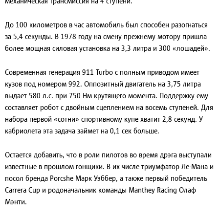
механическая трансмиссия на 4 ступени.
До 100 километров в час автомобиль был способен разогнаться
за 5,4 секунды. В 1978 году на смену прежнему мотору пришла
более мощная силовая установка на 3,3 литра и 300 «лошадей».
Современная генерация 911 Turbo с полным приводом имеет
кузов под номером 992. Оппозитный двигатель на 3,75 литра
выдает 580 л.с. при 750 Нм крутящего момента. Поддержку ему
составляет робот с двойным сцеплением на восемь ступеней. Для
набора первой «сотни» спортивному купе хватит 2,8 секунд. У
кабриолета эта задача займет на 0,1 сек больше.
Остается добавить, что в роли пилотов во время дрэга выступали
известные в прошлом гонщики. В их числе триумфатор Ле-Мана и
посол бренда Porcshe Марк Уэббер, а также первый победитель
Carrera Cup и родоначальник команды Manthey Racing Олаф
Мэнти.