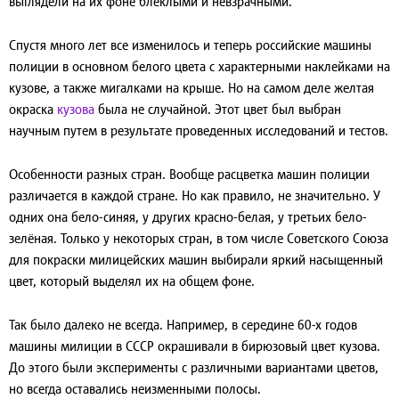
выглядели на их фоне блеклыми и невзрачными.
Спустя много лет все изменилось и теперь российские машины
полиции в основном белого цвета с характерными наклейками на
кузове, а также мигалками на крыше. Но на самом деле желтая
окраска
кузова
была не случайной. Этот цвет был выбран
научным путем в результате проведенных исследований и тестов.
Особенности разных стран
. Вообще расцветка машин полиции
различается в каждой стране. Но как правило, не значительно. У
одних она бело-синяя, у других красно-белая, у третьих бело-
зелёная. Только у некоторых стран, в том числе Советского Союза
для покраски милицейских машин выбирали яркий насыщенный
цвет, который выделял их на общем фоне.
Так было далеко не всегда
. Например, в середине 60-х годов
машины милиции в СССР окрашивали в бирюзовый цвет кузова.
До этого были эксперименты с различными вариантами цветов,
но всегда оставались неизменными полосы.