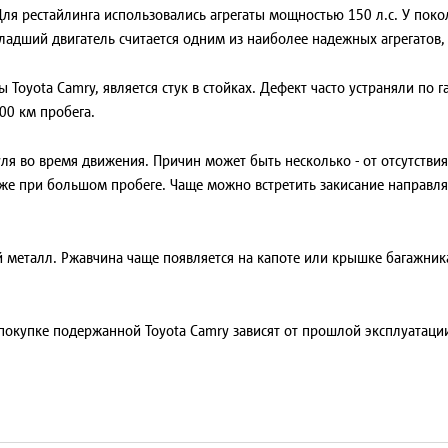
Для рестайлинга использовались агрегаты мощностью 150 л.с. У пок
адший двигатель считается одним из наиболее надежных агрегатов, н
 Toyota Camry, является стук в стойках. Дефект часто устраняли по 
00 км пробега.
я во время движения. Причин может быть несколько - от отсутстви
аже при большом пробеге. Чаще можно встретить закисание направля
й металл. Ржавчина чаще появляется на капоте или крышке багажник
окупке подержанной Toyota Camry зависят от прошлой эксплуатации.