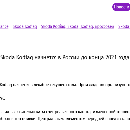
Новости
lance
Skoda Kodiaq
Skoda Kodiaq, Skoda, Kodiaq, кроссовер
Skoda 
koda Kodiaq начнется в России до конца 2021 года
odiaq начнется в декабре текущего года. Производство организуют 
 стал выразительным за счет рельефного капота, измененной головн
выбран в тон обивки. Центральным элементом передней панели стан