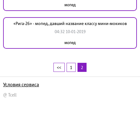
мопед
«Рига-26» - мопед, давший название классу мини-мокиков
04:32 10-01-2019
мопед
<<
1
2
Условия сервиса
@ Tcell